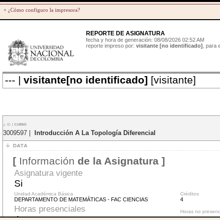
+ ¿Cómo configuro la impresora?
REPORTE DE ASIGNATURA
fecha y hora de generación: 08/08/2026 02:52 AM
reporte impreso por:
visitante [no identificado]
, para
--- |
visitante[no identificado]
[visitante]
3009597 |
Introducción A La Topología Diferencial
[
Información
de la Asignatura ]
Asignatura vigente
Si
Unidad Académica Básica
Créditos
DEPARTAMENTO DE MATEMÁTICAS - FAC CIENCIAS
4
Horas presenciales
Horas no presenc
4
---