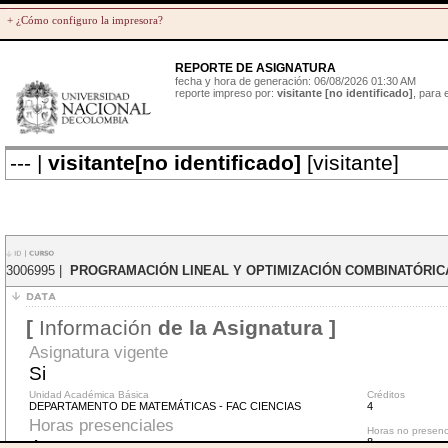
+ ¿Cómo configuro la impresora?
REPORTE DE ASIGNATURA
fecha y hora de generación: 06/08/2026 01:30 AM
reporte impreso por:
visitante [no identificado]
, para
--- |
visitante[no identificado]
[visitante]
3006995 |
PROGRAMACIÓN LINEAL Y OPTIMIZACIÓN COMBINATÓRI
[
Información
de la Asignatura ]
Asignatura vigente
Si
Unidad Académica Básica
Créditos
DEPARTAMENTO DE MATEMÁTICAS - FAC CIENCIAS
4
Horas presenciales
Horas no presenc
4
8