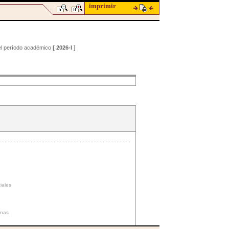
imprimir
 el período académico
[ 2026-I ]
iales
nas