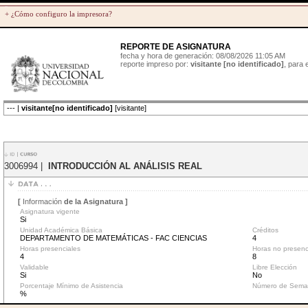
+ ¿Cómo configuro la impresora?
REPORTE DE ASIGNATURA
fecha y hora de generación: 08/08/2026 11:05 AM
reporte impreso por:
visitante [no identificado]
, para
--- |
visitante[no identificado]
[visitante]
3006994 |
INTRODUCCIÓN AL ANÁLISIS REAL
[
Información
de la Asignatura ]
Asignatura vigente
Si
Unidad Académica Básica
Créditos
DEPARTAMENTO DE MATEMÁTICAS - FAC CIENCIAS
4
Horas presenciales
Horas no presenc
4
8
Validable
Libre Elección
Si
No
Porcentaje Mínimo de Asistencia
Número de Sema
%