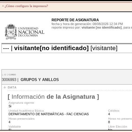
+ ¿Cómo configuro la impresora?
REPORTE DE ASIGNATURA
fecha y hora de generación: 08/08/2026 12:34 PM
reporte impreso por:
visitante [no identificado]
, para
--- |
visitante[no identificado]
[visitante]
3006993 |
GRUPOS Y ANILLOS
[
Información
de la Asignatura ]
Asignatura vigente
Si
Unidad Académica Básica
Créditos
DEPARTAMENTO DE MATEMÁTICAS - FAC CIENCIAS
4
Horas presenciales
Horas no presenc
4
8
Validable
Libre Elección
Si
No