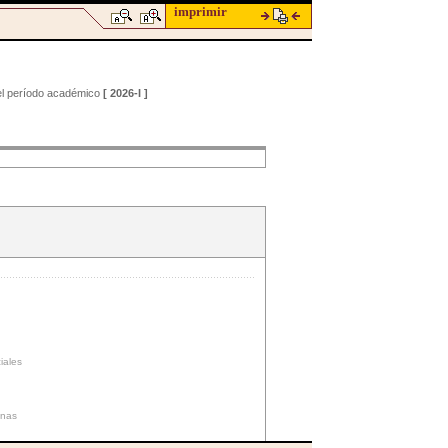
imprimir
 el período académico
[ 2026-I ]
iales
nas