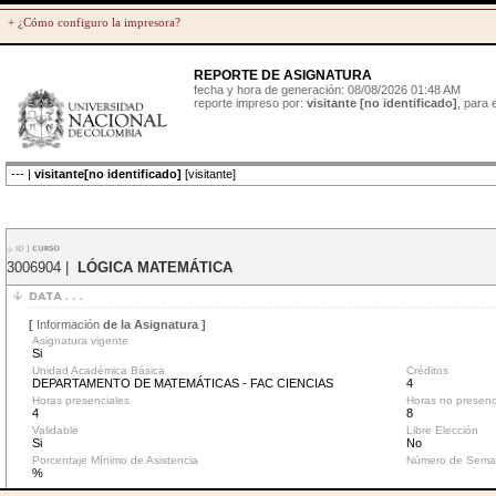
+ ¿Cómo configuro la impresora?
REPORTE DE ASIGNATURA
fecha y hora de generación: 08/08/2026 01:48 AM
reporte impreso por:
visitante [no identificado]
, para
--- |
visitante[no identificado]
[visitante]
3006904 |
LÓGICA MATEMÁTICA
[
Información
de la Asignatura ]
Asignatura vigente
Si
Unidad Académica Básica
Créditos
DEPARTAMENTO DE MATEMÁTICAS - FAC CIENCIAS
4
Horas presenciales
Horas no presenc
4
8
Validable
Libre Elección
Si
No
Porcentaje Mínimo de Asistencia
Número de Sema
%