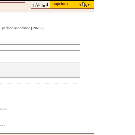
imprimir
 el período académico
[ 2026-I ]
iales
nas