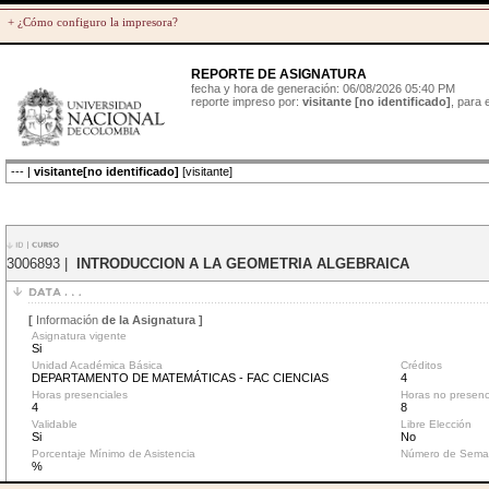
+ ¿Cómo configuro la impresora?
REPORTE DE ASIGNATURA
fecha y hora de generación: 06/08/2026 05:40 PM
reporte impreso por:
visitante [no identificado]
, para
--- |
visitante[no identificado]
[visitante]
3006893 |
INTRODUCCION A LA GEOMETRIA ALGEBRAICA
[
Información
de la Asignatura ]
Asignatura vigente
Si
Unidad Académica Básica
Créditos
DEPARTAMENTO DE MATEMÁTICAS - FAC CIENCIAS
4
Horas presenciales
Horas no presenc
4
8
Validable
Libre Elección
Si
No
Porcentaje Mínimo de Asistencia
Número de Sema
%