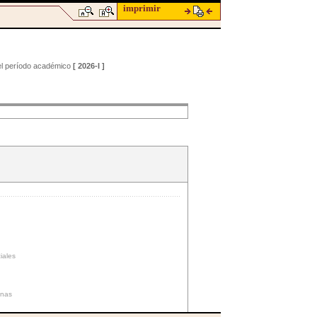
imprimir
 el período académico
[ 2026-I ]
iales
nas