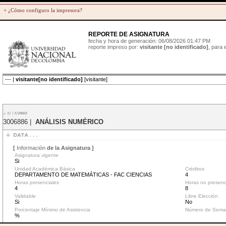
+ ¿Cómo configuro la impresora?
REPORTE DE ASIGNATURA
fecha y hora de generación: 06/08/2026 01:47 PM
reporte impreso por:
visitante [no identificado]
, para
--- |
visitante[no identificado]
[visitante]
3006886 |
ANÁLISIS NUMÉRICO
[
Información
de la Asignatura ]
Asignatura vigente
Si
Unidad Académica Básica
Créditos
DEPARTAMENTO DE MATEMÁTICAS - FAC CIENCIAS
4
Horas presenciales
Horas no presenc
4
8
Validable
Libre Elección
Si
No
Porcentaje Mínimo de Asistencia
Número de Sema
%