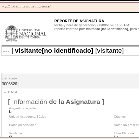
+ ¿Cómo configuro la impresora?
REPORTE DE ASIGNATURA
fecha y hora de generación: 08/08/2026 11:25 PM
reporte impreso por:
visitante [no identificado]
, para
--- |
visitante[no identificado]
[visitante]
3006826 |
[
Información
de la Asignatura ]
Asignatura vigente
No
Unidad Académica Básica
Créditos
Horas presenciales
Horas no presenc
Validable
Libre Elección
Si
No